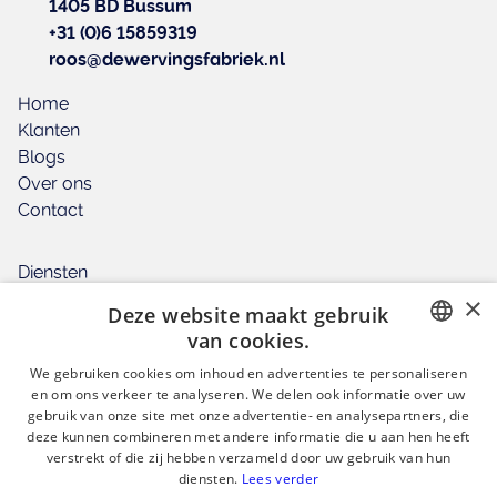
1405 BD Bussum
+31 (0)6 15859319
roos@dewervingsfabriek.nl
Home
Klanten
Blogs
Over ons
Contact
Diensten
Interim Recruitment & Sourcing
×
Deze website maakt gebruik
RPO
van cookies.
People & Culture
DUTCH
We gebruiken cookies om inhoud en advertenties te personaliseren
Training
en om ons verkeer te analyseren. We delen ook informatie over uw
ENGLISH
gebruik van onze site met onze advertentie- en analysepartners, die
deze kunnen combineren met andere informatie die u aan hen heeft
verstrekt of die zij hebben verzameld door uw gebruik van hun
Volg ons!
GET IN TOUCH
diensten.
Lees verder